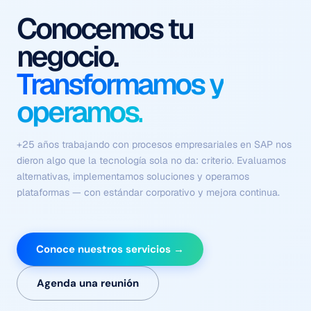
Procesos que se
ejecutan solos
Con contexto, criterio y
sin fricción.
Flujos coordinados de agentes autónomos que comprenden el
negocio, ejecutan tareas complejas y se optimizan
continuamente — sin depender de intervención humana en
cada paso.
Conoce nuestros servicios →
Agenda una reunión