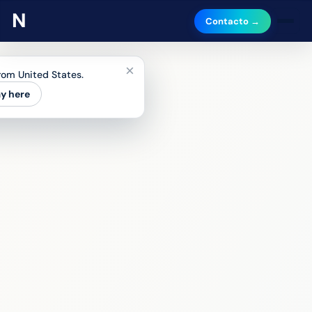
Contacto →
×
from United States.
ay here