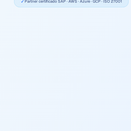
✓
Partner certificado SAP · AWS · Azure · GCP · ISO 27001