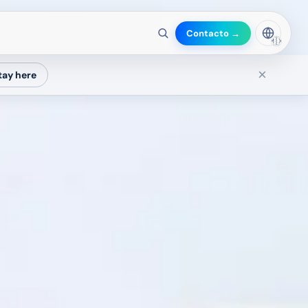
Contacto →
🇲🇽
×
tay here