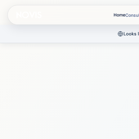
Home
Consul
Looks l