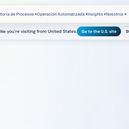
toría de Procesos ▾
Operación Automatizada ▾
Insights ▾
Nosotros ▾
ike you're visiting from United States.
Go to the U.S. site
S