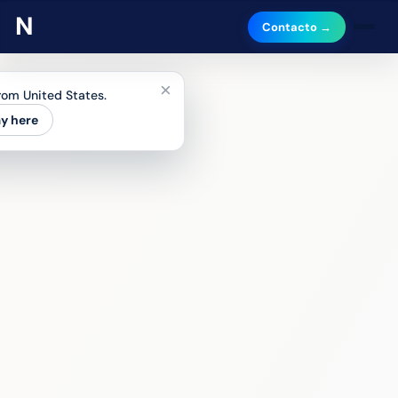
Contacto →
×
from United States.
ay here