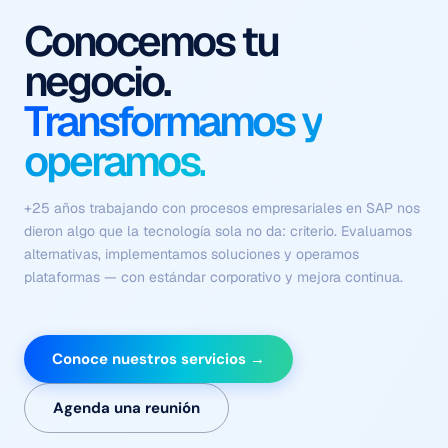
Procesos que se
ejecutan solos
Con contexto, criterio y
sin fricción.
Flujos coordinados de agentes autónomos que comprenden el
negocio, ejecutan tareas complejas y se optimizan
continuamente — sin depender de intervención humana en
cada paso.
Conoce nuestros servicios →
Agenda una reunión