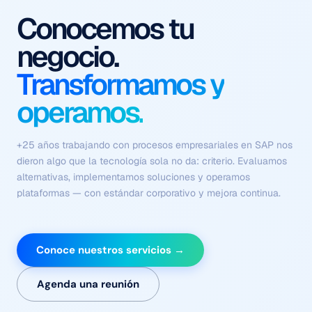
Procesos que se
ejecutan solos
Con contexto, criterio y
sin fricción.
Flujos coordinados de agentes autónomos que comprenden el
negocio, ejecutan tareas complejas y se optimizan
continuamente — sin depender de intervención humana en
cada paso.
Conoce nuestros servicios →
Agenda una reunión