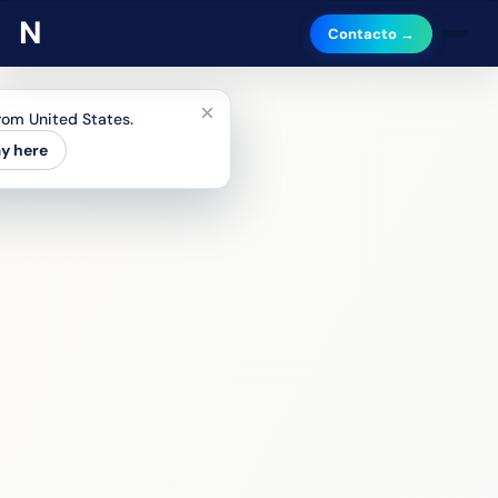
Contacto →
×
from United States.
ay here