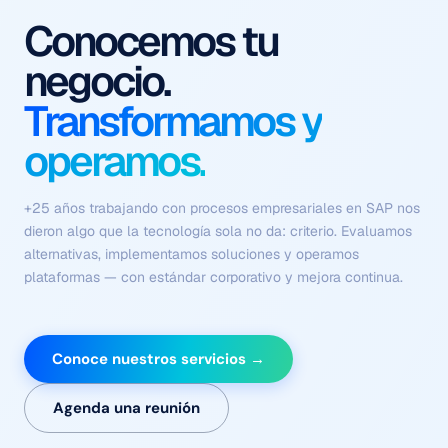
Procesos que se
ejecutan solos
Con contexto, criterio y
sin fricción.
Flujos coordinados de agentes autónomos que comprenden el
negocio, ejecutan tareas complejas y se optimizan
continuamente — sin depender de intervención humana en
cada paso.
Conoce nuestros servicios →
Agenda una reunión