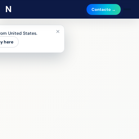
Contacto →
×
from United States.
ay here