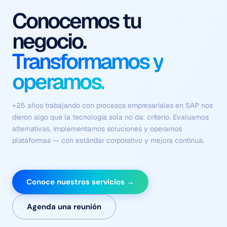
Procesos que se
ejecutan solos
Con contexto, criterio y
sin fricción.
Flujos coordinados de agentes autónomos que comprenden el
negocio, ejecutan tareas complejas y se optimizan
continuamente — sin depender de intervención humana en
cada paso.
Conoce nuestros servicios →
Agenda una reunión