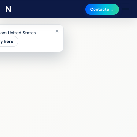
Contacto →
×
from United States.
ay here