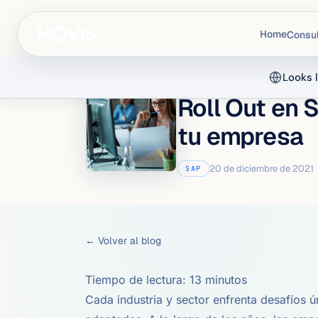
Home
Consul
Looks l
INICIO
/
BLOG
/ SAP
Roll Out en 
tu empresa
20 de diciembre de 2021
SAP
← Volver al blog
Tiempo de lectura:
13
minutos
Cada industria y sector enfrenta desafíos 