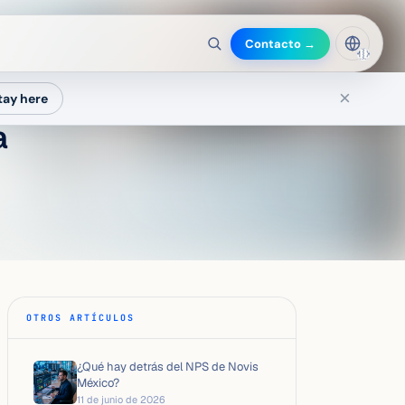
Contacto →
🇲🇽
×
tay here
a
OTROS ARTÍCULOS
¿Qué hay detrás del NPS de Novis
México?
11 de junio de 2026