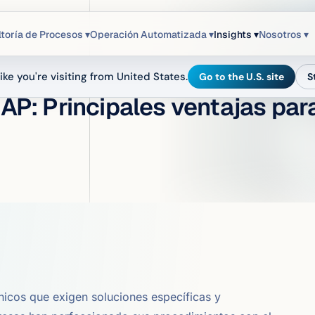
toría de Procesos ▾
Operación Automatizada ▾
Insights ▾
Nosotros ▾
ike you're visiting from United States.
Go to the U.S. site
S
SAP: Principales ventajas par
únicos que exigen soluciones específicas y