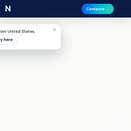
Contacto →
×
from United States.
ay here