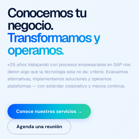
Procesos que se
ejecutan solos
Con contexto, criterio y
sin fricción.
Flujos coordinados de agentes autónomos que comprenden el
negocio, ejecutan tareas complejas y se optimizan
continuamente — sin depender de intervención humana en
cada paso.
Conoce nuestros servicios →
Agenda una reunión