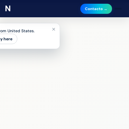
Contacto →
×
from United States.
ay here