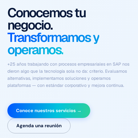
Procesos que se
ejecutan solos
Con contexto, criterio y
sin fricción.
Flujos coordinados de agentes autónomos que comprenden el
negocio, ejecutan tareas complejas y se optimizan
continuamente — sin depender de intervención humana en
cada paso.
Conoce nuestros servicios →
Agenda una reunión