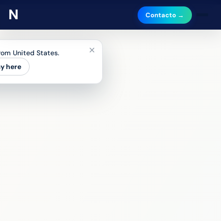
Contacto →
×
from United States.
ay here