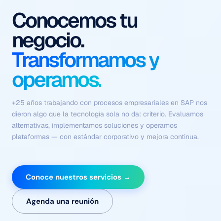
Procesos que se
ejecutan solos
Con contexto, criterio y
sin fricción.
Flujos coordinados de agentes autónomos que comprenden el
negocio, ejecutan tareas complejas y se optimizan
continuamente — sin depender de intervención humana en
cada paso.
Conoce nuestros servicios →
Agenda una reunión