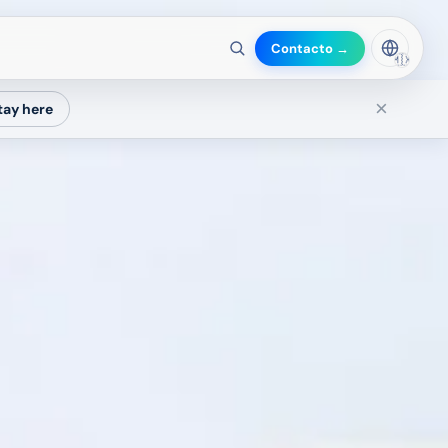
Contacto →
🇲🇽
×
tay here