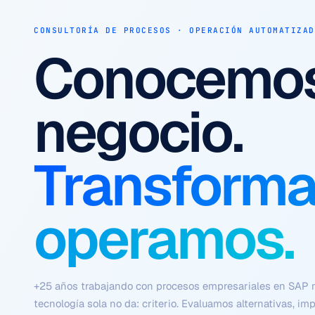
AUTOMATIZACIÓN · AGENTES AUTÓNOMOS · EFICIENCIA
Procesos q
ejecutan s
Con contex
criterio y si
fricción.