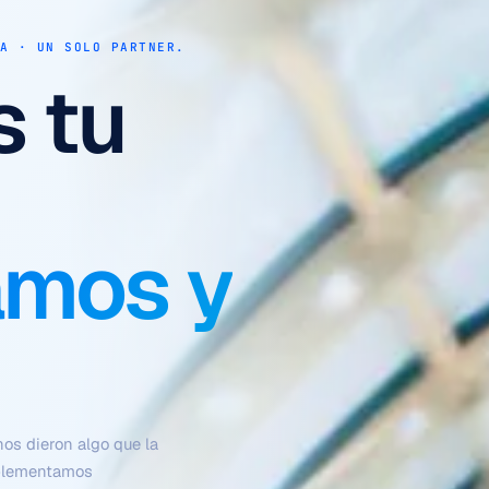
 OPERATIVA
ue se
olos
to,
n