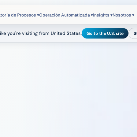
toría de Procesos ▾
Operación Automatizada ▾
Insights ▾
Nosotros ▾
ike you're visiting from United States.
Go to the U.S. site
S