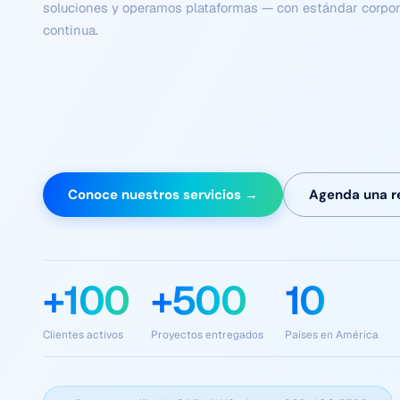
Flujos coordinados de agentes autónomos que comprenden
tareas complejas y se optimizan continuamente — sin dep
humana en cada paso.
Conoce nuestros servicios →
Agenda una r
+100
+500
10
Clientes activos
Proyectos entregados
Países en América