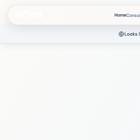
Home
Consul
Looks l