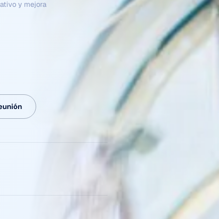
 el negocio, ejecutan
ender de intervención
eunión