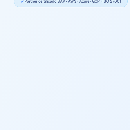
✓
Partner certificado SAP · AWS · Azure · GCP · ISO 27001