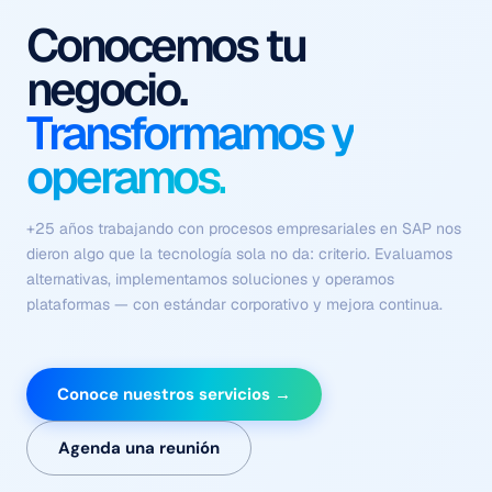
Procesos que se
ejecutan solos
Con contexto, criterio y
sin fricción.
Flujos coordinados de agentes autónomos que comprenden el
negocio, ejecutan tareas complejas y se optimizan
continuamente — sin depender de intervención humana en
cada paso.
Conoce nuestros servicios →
Agenda una reunión