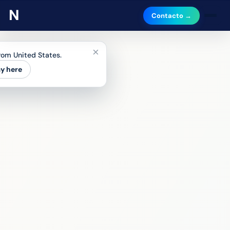
Contacto →
×
from United States.
ay here