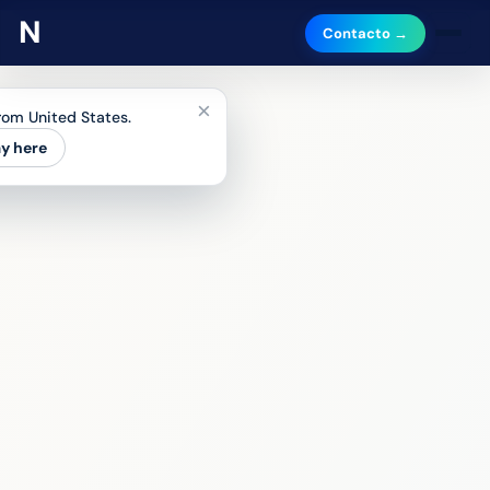
Contacto →
×
from United States.
ay here