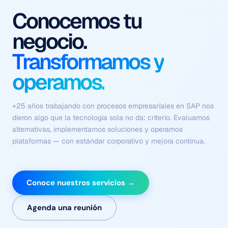
Procesos que se
ejecutan solos
Con contexto, criterio y
sin fricción.
Flujos coordinados de agentes autónomos que comprenden el
negocio, ejecutan tareas complejas y se optimizan
continuamente — sin depender de intervención humana en
cada paso.
Conoce nuestros servicios →
Agenda una reunión