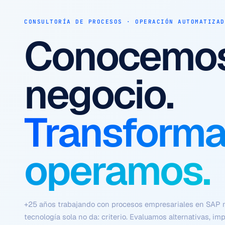
AUTOMATIZACIÓN · AGENTES AUTÓNOMOS · EFICIENCIA
Procesos q
ejecutan s
Con contex
criterio y si
fricción.