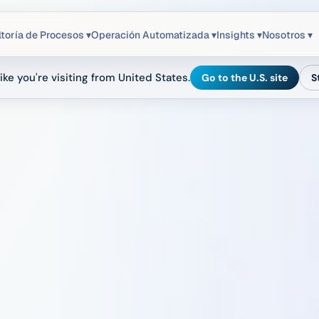
toría de Procesos ▾
Operación Automatizada ▾
Insights ▾
Nosotros ▾
ike you're visiting from United States.
Go to the U.S. site
S