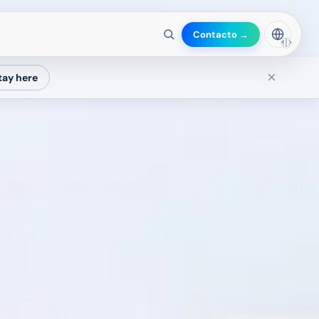
Contacto →
🇲🇽
×
tay here