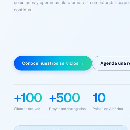
Flujos coordinados de agentes autónomos que comprenden
tareas complejas y se optimizan continuamente — sin dep
humana en cada paso.
Conoce nuestros servicios →
Agenda una r
+100
+500
10
Clientes activos
Proyectos entregados
Países en América