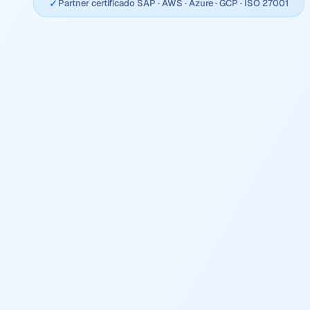
✓
Partner certificado SAP · AWS · Azure · GCP · ISO 27001