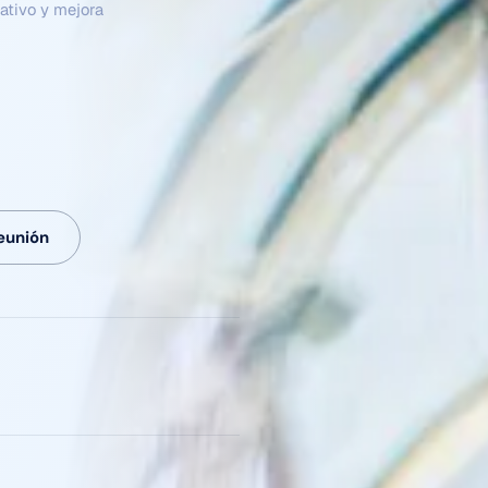
 el negocio, ejecutan
ender de intervención
eunión