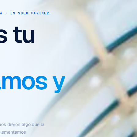
 OPERATIVA
ue se
olos
to,
n