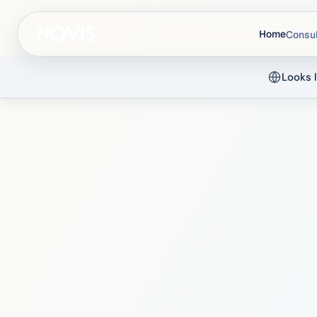
Home
Consul
Looks l