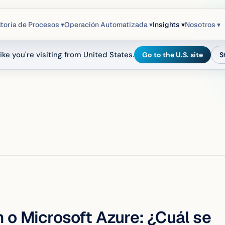
toría de Procesos ▾
Operación Automatizada ▾
Insights ▾
Nosotros ▾
ike you're visiting from United States.
Go to the U.S. site
S
 o Microsoft Azure: ¿Cuál se