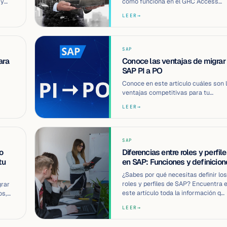
 y
cómo funciona en el GRC Access
Control? Conoce aquí toda la
LEER
→
información que re…
SAP
ara
Conoce las ventajas de migrar
SAP PI a PO
Conoce en este artículo cuáles son 
ventajas competitivas para tu
e
empresa, al migrar de SAP PI a PO, 
LEER
→
cómo…
SAP
o
Diferencias entre roles y perfil
tu
en SAP: Funciones y definicion
¿Sabes por qué necesitas definir los
roles y perfiles de SAP? Encuentra 
grar
este artículo toda la información q…
os,
LEER
→