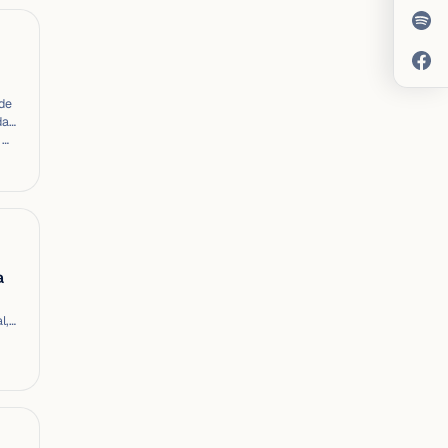
de
dad
 …
a
l,