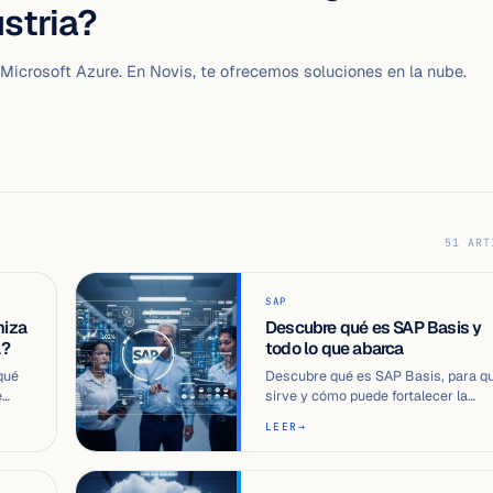
stria?
 Microsoft Azure. En Novis, te ofrecemos soluciones en la nube.
51 ART
SAP
miza
Descubre qué es SAP Basis y
a?
todo lo que abarca
qué
Descubre qué es SAP Basis, para q
e
sirve y cómo puede fortalecer la
operación tecnológica de tu empres
LEER
→