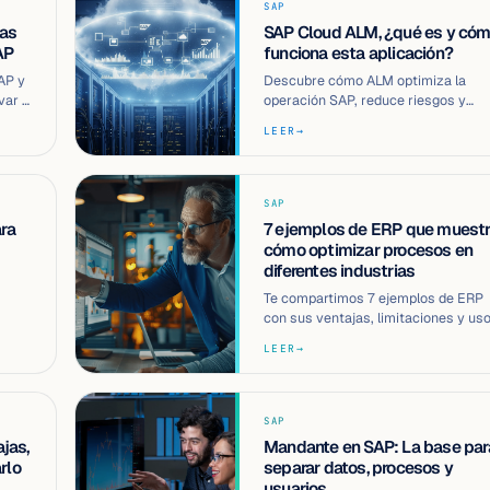
SAP
las
SAP Cloud ALM, ¿qué es y có
AP
funciona esta aplicación?
AP y
Descubre cómo ALM optimiza la
var a
operación SAP, reduce riesgos y
…
acelera mejoras continuas con una
LEER
→
estrategia int…
SAP
ra
7 ejemplos de ERP que muest
cómo optimizar procesos en
diferentes industrias
Te compartimos 7 ejemplos de ERP
con sus ventajas, limitaciones y us
recomendados según el tipo de
LEER
→
empresa.
SAP
jas,
Mandante en SAP: La base par
rlo
separar datos, procesos y
usuarios