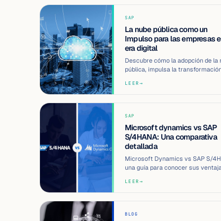
SAP
La nube pública como un
Impulso para las empresas e
era digital
Descubre cómo la adopción de la
pública, impulsa la transformació
digital de las empresas en la era 
LEER
→
SAP
Microsoft dynamics vs SAP
S/4HANA: Una comparativa
detallada
Microsoft Dynamics vs SAP S/4
una guía para conocer sus ventaj
diferencias, y elegir la mejor opció
LEER
→
BLOG