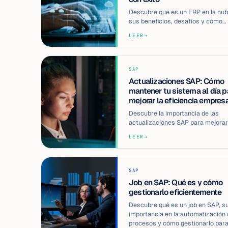
Descubre qué es un ERP en la nub
sus beneficios, desafíos y cómo
implementarlo para impulsar la
LEER
→
eficiencia y…
SAP
Actualizaciones SAP: Cómo
mantener tu sistema al día p
mejorar la eficiencia empresa
Descubre la importancia de las
actualizaciones SAP para mejorar
seguridad, funcionalidad y eficien
LEER
→
de tu…
SAP
Job en SAP: Qué es y cómo
gestionarlo eficientemente
Descubre qué es un job en SAP, s
importancia en la automatización
procesos y cómo gestionarlo par