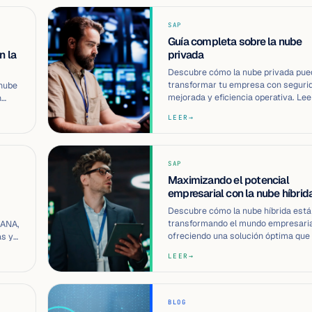
SAP
Guía completa sobre la nube
n la
privada
Descubre cómo la nube privada pue
transformar tu empresa con seguri
 nube
mejorada y eficiencia operativa. Lee
n
actu…
LEER
→
SAP
Maximizando el potencial
empresarial con la nube híbrid
Descubre cómo la nube híbrida está
transformando el mundo empresaria
HANA,
ofreciendo una solución óptima que
as y
comb…
n …
LEER
→
BLOG