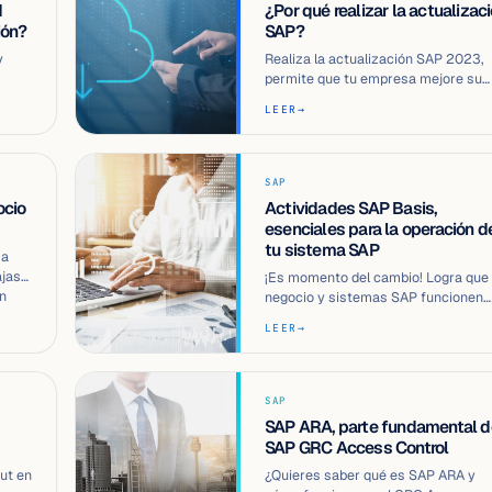
d
¿Por qué realizar la actualizac
ión?
SAP?
y
Realiza la actualización SAP 2023,
permite que tu empresa mejore su
ores
rendimiento y de nuevas
LEER
→
funcionalidades qu…
SAP
ocio
Actividades SAP Basis,
esenciales para la operación d
tu sistema SAP
 a
jas
¡Es momento del cambio! Logra que 
en
negocio y sistemas SAP funcionen
correctamente gracias a las
LEER
→
actividades …
SAP
SAP ARA, parte fundamental d
SAP GRC Access Control
Out en
¿Quieres saber qué es SAP ARA y