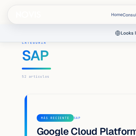
Home
Consul
Looks l
INICIO
›
BLOG
› CATEGORÍA
CATEGORÍA
SAP
52 artículos
MÁS RECIENTE
SAP
Google Cloud Platform