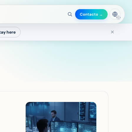
Contacto →
🇲🇽
×
tay here