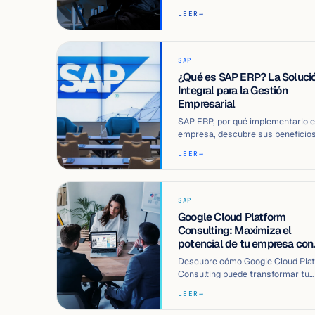
optimiz…
LEER
→
SAP
¿Qué es SAP ERP? La Soluci
Integral para la Gestión
Empresarial
SAP ERP, por qué implementarlo e
empresa, descubre sus beneficios
todo lo que ofrece para tu empres
LEER
→
SAP
Google Cloud Platform
Consulting: Maximiza el
potencial de tu empresa con
expertos certificados
Descubre cómo Google Cloud Pla
Consulting puede transformar tu
negocio. Aprende sobre sus benef
LEER
→
y al…