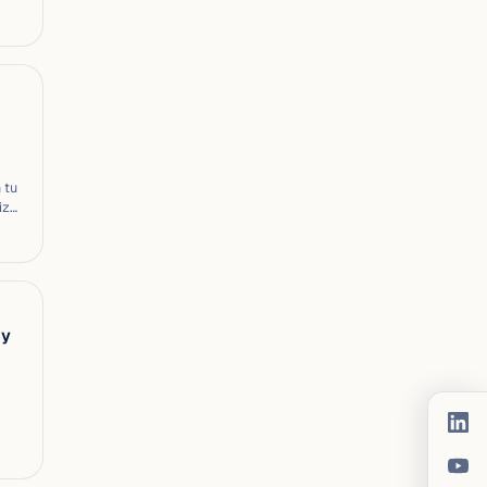
os
 tu
iza
.
 y