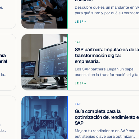
e,
Descubre qué es un mandante en S
para qué sirve y por qué su correct
gestión es clave para la eficiencia y
LEER
→
SAP
SAP partners: Impulsores de la
ara
transformación digital
rial
empresarial
Los SAP partners juegan un papel
 la
esencial en la transformación digital
cia
ofreciendo soluciones personalizad
LEER
→
SAP
Guía completa para la
optimización del rendimiento 
SAP
u
 de
Mejora tu rendimiento en SAP con
a
estrategias clave para optimizar