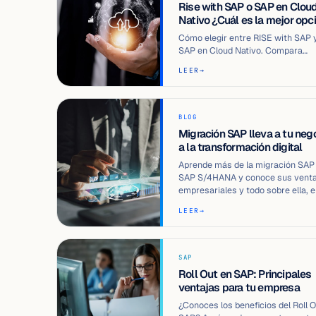
Rise with SAP o SAP en Clou
Nativo ¿Cuál es la mejor opc
Cómo elegir entre RISE with SAP 
SAP en Cloud Nativo. Compara
características, beneficios y fact
LEER
→
clave pa…
BLOG
Migración SAP lleva a tu neg
a la transformación digital
Aprende más de la migración SAP
SAP S/4HANA y conoce sus venta
empresariales y todo sobre ella, 
este b…
LEER
→
SAP
Roll Out en SAP: Principales
ventajas para tu empresa
¿Conoces los beneficios del Roll 