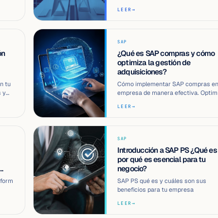
procesos, reducir tiempos operativ
LEER
→
y eleva…
SAP
ón
¿Qué es SAP compras y cómo
optimiza la gestión de
adquisiciones?
n tu
Cómo implementar SAP compras en
 y
empresa de manera efectiva. Optim
a.
tus adquisiciones y controla gastos
LEER
→
SAP
Introducción a SAP PS ¿Qué es
por qué es esencial para tu
negocio?
tform
SAP PS qué es y cuáles son sus
beneficios para tu empresa
icios
LEER
→