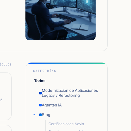
ÍCULOS
CATEGORÍAS
Todas
Modernización de Aplicaciones
Legacy y Refactoring
ué
Agentes IA
a.
Blog
▸
Certificaciones Novis