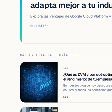
adapta mejor a tu indu
Explora las ventajas de Google Cloud Platform y
NOVIS
LEER
→
MÁS EN ESTA CATEGORÍA
SAP
¿Qué es DVM y por qué opti
el rendimiento de tu empres
En nuestro blog de hoy descubre 
es DVM y todos los beneficios qu
puede aportar a tu organización o
LEER
→
empres…