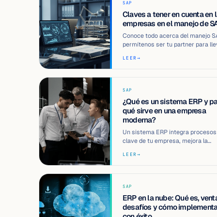
SAP
Claves a tener en cuenta en 
empresas en el manejo de S
Conoce todo acerca del manejo S
permítenos ser tu partner para lle
tu empresa al siguiente nivel con 
LEER
→
SAP
¿Qué es un sistema ERP y pa
qué sirve en una empresa
moderna?
Un sistema ERP integra procesos
clave de tu empresa, mejora la
eficiencia operativa y facilita
LEER
→
decisiones estr…
SAP
ERP en la nube: Qué es, venta
desafíos y cómo implementa
con éxito