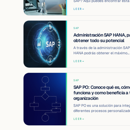
SAP? Aquí puedes encontrar esta
otra información sobre cómo
LEER
→
implemen…
SAP
Administración SAP HANA, p
obtener todo su potencial
A través de la administración SAP
HANA podrás obtener el máximo
potencial de esta solución. Aquí t
LEER
→
decimos qu…
SAP
SAP PO: Conoce qué es, cóm
funciona y como beneficia a 
organización
SAP PO es una solución para inte
diferentes procesos personalizad
aquí te damos toda la información
LEER
→
que…