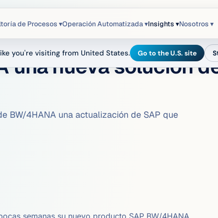
toría de Procesos ▾
Operación Automatizada ▾
Insights ▾
Nosotros ▾
ike you're visiting from United States.
Go to the U.S. site
S
una nueva solución de
as de BW/4HANA una actualización de SAP que
e pocas semanas su nuevo producto SAP BW/4HANA.