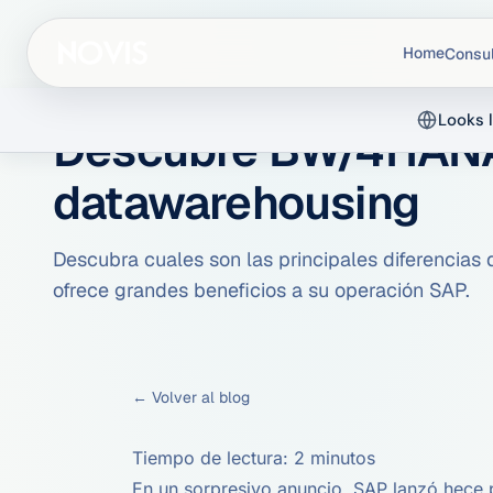
Home
Consul
INICIO
/
BLOG
/ SAP
Looks l
Descubre BW/4HANA 
datawarehousing
Descubra cuales son las principales diferenci
ofrece grandes beneficios a su operación SAP.
← Volver al blog
Tiempo de lectura:
2
minutos
En un sorpresivo anuncio, SAP lanzó hec