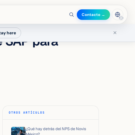
Contacto →
🇲🇽
×
tay here
 SAP para
OTROS ARTÍCULOS
¿Qué hay detrás del NPS de Novis
México?