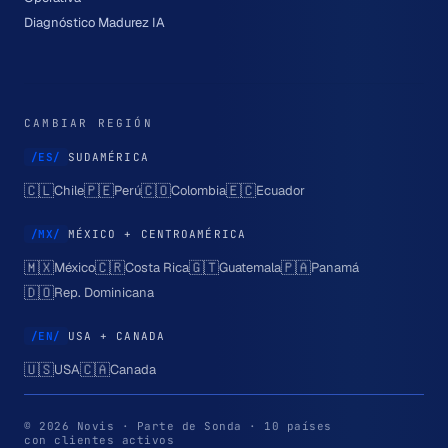
Diagnóstico Madurez IA
CAMBIAR REGIÓN
/ES/
SUDAMÉRICA
🇨🇱
🇵🇪
🇨🇴
🇪🇨
Chile
Perú
Colombia
Ecuador
/MX/
MÉXICO + CENTROAMÉRICA
🇲🇽
🇨🇷
🇬🇹
🇵🇦
México
Costa Rica
Guatemala
Panamá
🇩🇴
Rep. Dominicana
/EN/
USA + CANADA
🇺🇸
🇨🇦
USA
Canada
© 2026 Novis · Parte de Sonda · 10 países
con clientes activos