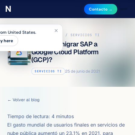
Contacto →
×
from United States.
INICIO
/
BLOG
/ SERVICIOS TI
ay here
¿Por qué migrar SAP a
Google Cloud Platform
(GCP)?
25 de junio de 2021
SERVICIOS TI
← Volver al blog
Tiempo de lectura:
4
minutos
El gasto mundial de usuarios finales en servicios de
nube pública aumentó un 23.1% en 2021, para