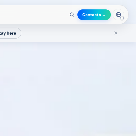
Contacto →
🇲🇽
×
tay here