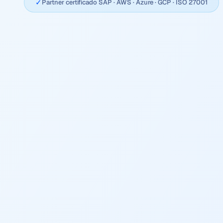
✓
Partner certificado SAP · AWS · Azure · GCP · ISO 27001