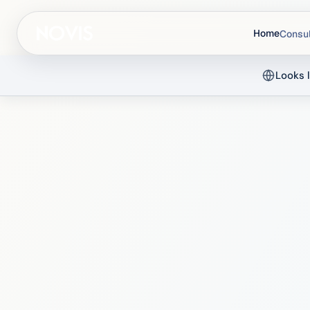
Home
Consul
Looks l