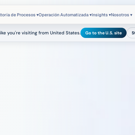
toría de Procesos ▾
Operación Automatizada ▾
Insights ▾
Nosotros ▾
ike you're visiting from United States.
Go to the U.S. site
S