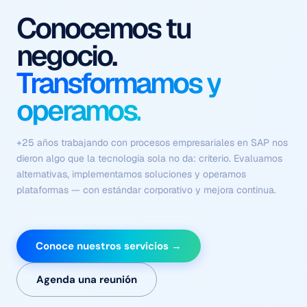
Procesos que se
ejecutan solos
Con contexto, criterio y
sin fricción.
Flujos coordinados de agentes autónomos que comprenden el
negocio, ejecutan tareas complejas y se optimizan
continuamente — sin depender de intervención humana en
cada paso.
Conoce nuestros servicios →
Agenda una reunión