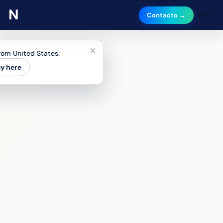
Contacto →
×
from United States.
ay here